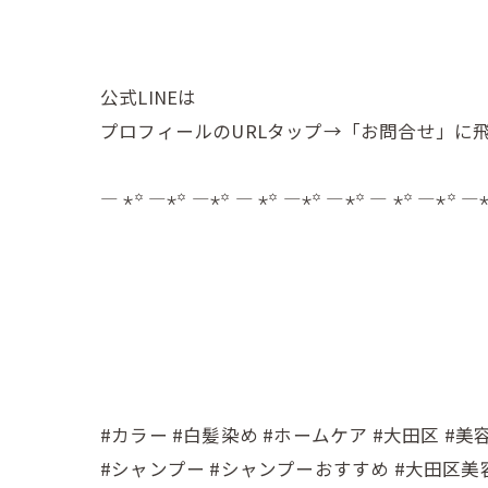
公式LINEは
プロフィールのURLタップ→「お問合せ」に飛
— ⋆꙳ —⋆꙳ —⋆꙳ — ⋆꙳ —⋆꙳ —⋆꙳ — ⋆꙳ —⋆꙳ —
#カラー #白髪染め #ホームケア #大田区 #美
#シャンプー #シャンプーおすすめ #大田区美