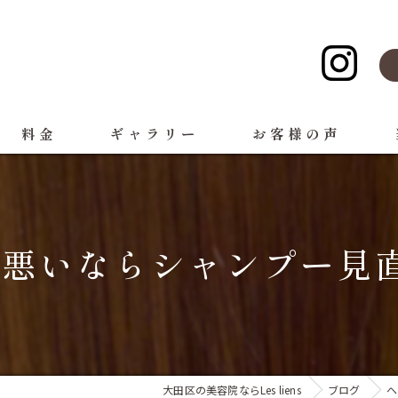
料金
ギャラリー
お客様の声
悪いならシャンプー見直し
大田区の美容院ならLes liens
ブログ
ヘ