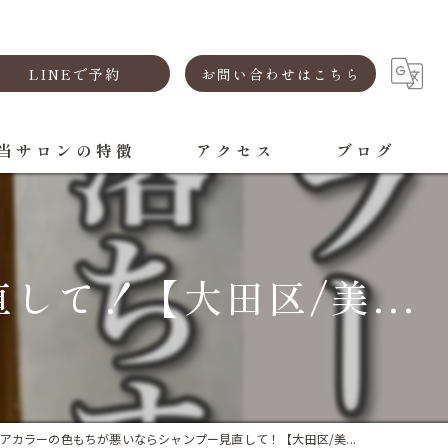
LINEで予約
お問い合わせはこちら
当サロンの特徴
アクセス
ブログ
カラー
ヘッドスパ
て！【大田区/美...
トリートメント
白髪染め
縮毛矯正
アカラーの色もちが悪いならシャンプー見直して！【大田区/美...