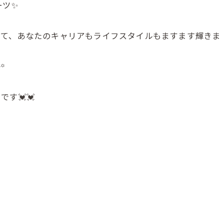
ーツ✨
て、あなたのキャリアもライフスタイルもますます輝きま
⋆꙳
す💓💓